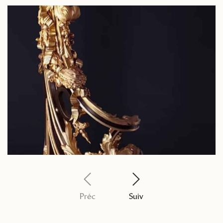
Préc
Suiv