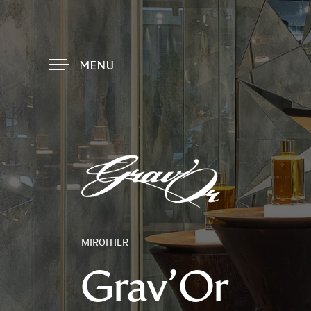
MENU
MIROITIER
Grav’Or