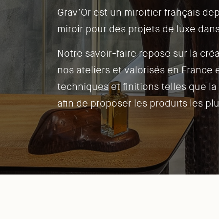
Grav’Or est un miroitier français dep
miroir pour des projets de luxe dan
Notre savoir-faire repose sur la cré
nos ateliers et valorisés en France e
techniques et finitions telles que la
afin de proposer les produits les pl