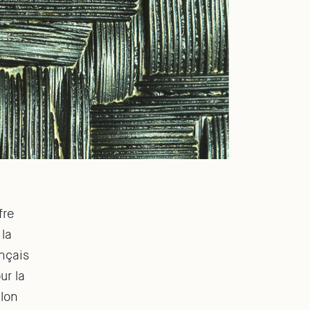
fre
 la
ançais
ur la
ulon