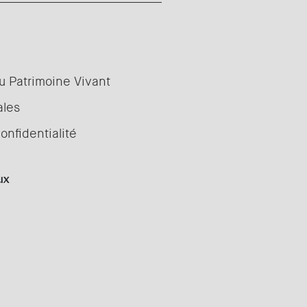
u Patrimoine Vivant
ales
onfidentialité
ux